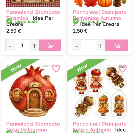
Pannolenci Stampato
Pannolenci Stampato
Tiramisù
Idee Per
Benvenuto Autunno
Disponibile
Disponibile
Creare
2
Idee Per Creare
2,50 €
2,50 €
-
+
-
+
New
New
Pannolenci Stampato
Pannolenci Stampato
Casa Melograno
Fatine Autunno
Idee
Disponibile
Disponibile