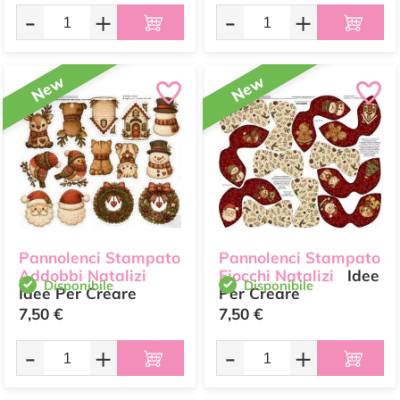
-
+
-
+
New
New
Pannolenci Stampato
Pannolenci Stampato
Addobbi Natalizi
Fiocchi Natalizi
Idee
Disponibile
Disponibile
Idee Per Creare
Per Creare
7,50 €
7,50 €
-
+
-
+