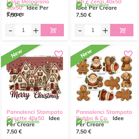
Casa Melograno
Elfi e Zenzi 40x50
Disponibile
Disponibile
40x50
Idee Per
Idee Per Creare
Creare
7,50 €
7,50 €
-
+
-
+
New
New
Pannolenci Stampato
Pannolenci Stampato
Casette 40x50
Idee
Babbo & Co.
Idee
Disponibile
Disponibile
Per Creare
Per Creare
7,50 €
7,50 €