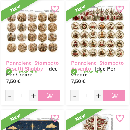
New
New
Pannolenci Stampato
Pannolenci Stampato
Orsetti Shabby
Idee
Avvento
Idee Per
Disponibile
Disponibile
Per Creare
Creare
7,50 €
7,50 €
-
+
-
+
New
New