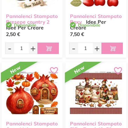
Pannolenci Stampato
Pannolenci Stampato
Presepe country 2
Roxy
Idee Per
Disponibile
Disponibile
Idee Per Creare
Creare
2,50 €
7,50 €
-
+
-
+
New
New
Pannolenci Stampato
Pannolenci Stampato