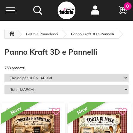
Hobby e
0
creatività...
a portata di click!
Negozio italiano
da
oltre 15 anni online
Feltro e Pannolenci
Panno Kraft 3D e Pannelli
Panno Kraft 3D e Pannelli
758 prodotti
New
New