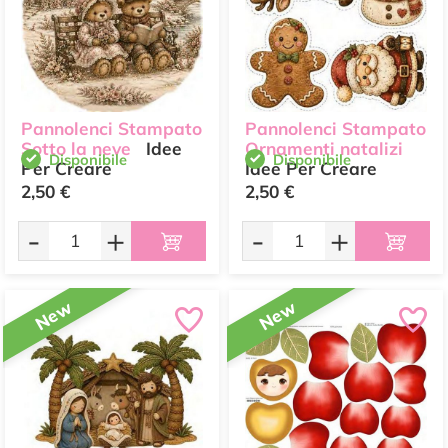
Pannolenci Stampato
Pannolenci Stampato
Sotto la neve
Idee
Ornamenti natalizi
Disponibile
Disponibile
Per Creare
Idee Per Creare
2,50 €
2,50 €
-
+
-
+
New
New