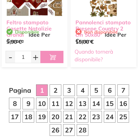
Feltro stampato
Pannolenci stampato
Casette Natalizie
Presepe Country 2
Disponibile
Non disponibile
Grandi
Idee Per
cm 50x80
Idee Per
Creare
Creare
9,90 €
15,00 €
Quando tornerà
-
+
disponibile?
Pagina
1
2
3
4
5
6
7
8
9
10
11
12
13
14
15
16
17
18
19
20
21
22
23
24
25
26
27
28