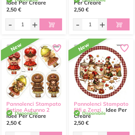
Idee Per Creare
Per Creare
2,50 €
2,50 €
-
+
-
+
New
New
Pannolenci Stampato
Pannolenci Stampato
Fatine Autunno 2
Elfi e Zenzi
Idee Per
Disponibile
Disponibile
Idee Per Creare
Creare
2,50 €
2,50 €