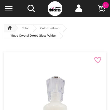
Hobby e
0
creatività...
a portata di click!
Negozio italiano
da
oltre 15 anni online
Colori
Colori a rilievo
Nuvo Crystal Drops Gloss White