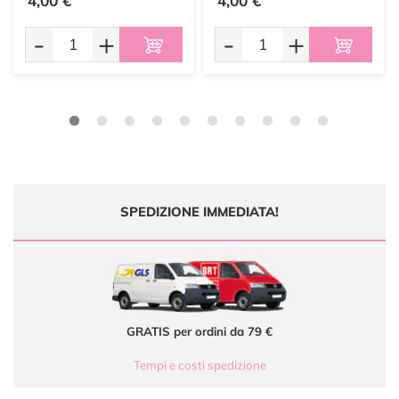
4,00 €
4,00 €
-
+
-
+
SPEDIZIONE IMMEDIATA!
GRATIS per ordini da 79 €
Tempi e costi spedizione