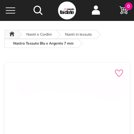
Hobby e
0
creatività...
a portata di click!
Negozio italiano
da
oltre 15 anni online
Nastri e Cordini
Nastri in tessuto
Nastro Tessuto Blu e Argento 7 mm