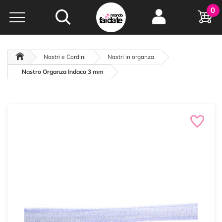
Hobby e
0
creatività...
a portata di click!
Negozio italiano
da
oltre 15 anni online
Nastri e Cordini
Nastri in organza
Nastro Organza Indaco 3 mm