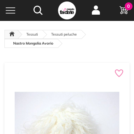
Hobby e
0
creatività...
a portata di click!
Negozio italiano
da
oltre 15 anni online
Tessuti
Tessuti peluche
Nastro Mongolia Avorio