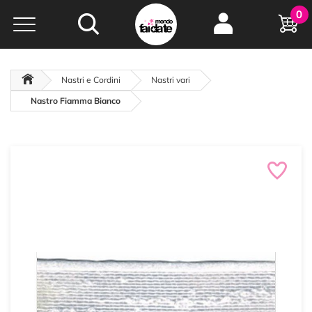
Hobby e
0
creatività...
a portata di click!
Negozio italiano
da
oltre 15 anni online
Nastri e Cordini
Nastri vari
Nastro Fiamma Bianco