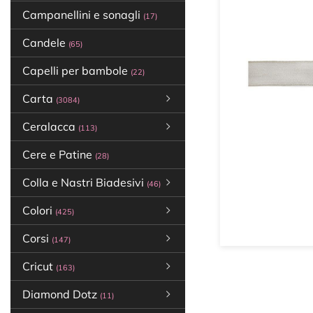
Campanellini e sonagli
(17)
Candele
(65)
Capelli per bambole
(22)
Carta
(3084)
Ceralacca
(113)
Cere e Patine
(28)
Colla e Nastri Biadesivi
(46)
Colori
(425)
Corsi
(147)
Cricut
(163)
Diamond Dotz
(11)