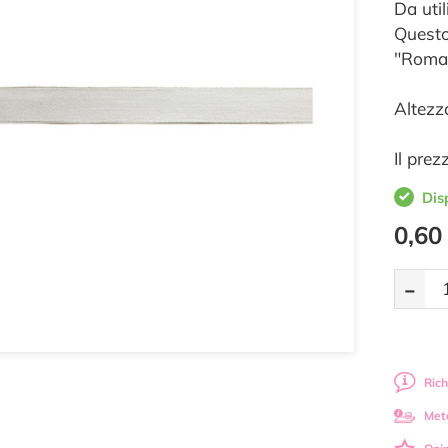
Da uti
Questo
"Roman
Altezz
Il prez
Dis
0,60
-
Rich
Met