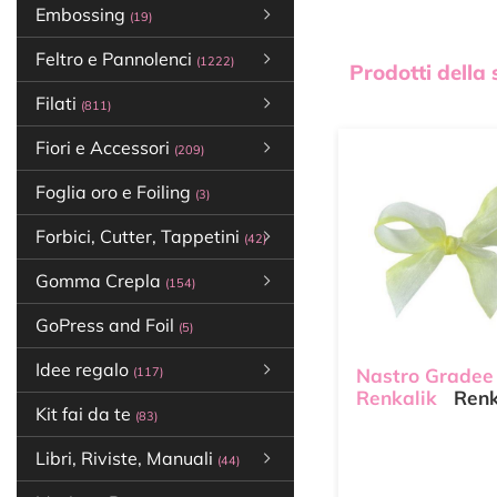
Embossing
(19)
Feltro e Pannolenci
(1222)
Prodotti della
Filati
(811)
Fiori e Accessori
(209)
Foglia oro e Foiling
(3)
Forbici, Cutter, Tappetini
(42)
Gomma Crepla
(154)
GoPress and Foil
(5)
Idee regalo
(117)
Nastro Gradee 
Renkalik
Renk
Kit fai da te
(83)
Libri, Riviste, Manuali
(44)