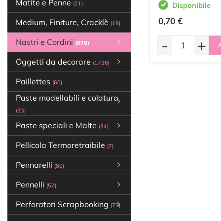
Matite e Penne
(21)
Disponibile
0,70 €
Medium, Finiture, Cracklè
(19)
-
+
Nastri e Cordini
(670)
A
Oggetti da decorare
(1736)
Paillettes
(60)
Paste modellabili e colatura
(33)
Paste speciali e Malte
(34)
Pellicola Termoretraibile
(7)
Pennarelli
(80)
Pennelli
(57)
Perforatori Scrapbooking
(73)