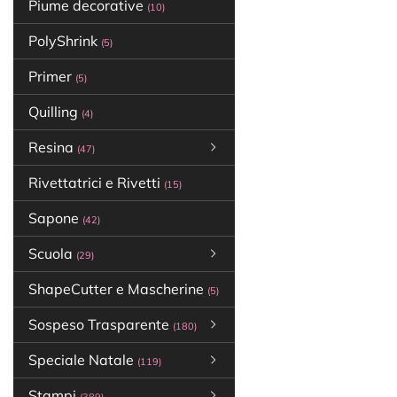
Piume decorative
(10)
PolyShrink
(5)
Primer
(5)
Quilling
(4)
Resina
(47)
Rivettatrici e Rivetti
(15)
Sapone
(42)
Scuola
(29)
ShapeCutter e Mascherine
(5)
Sospeso Trasparente
(180)
Speciale Natale
(119)
Stampi