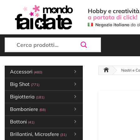
Hobby e creatività.
a portata di click!
Negozio italiano
da ol
Nastri e Co
Accessori
(480)
Big Shot
(771)
Bigiotteria
(181)
Bomboniere
(68)
Bottoni
(41)
Brillantini, Microsfere
(31)