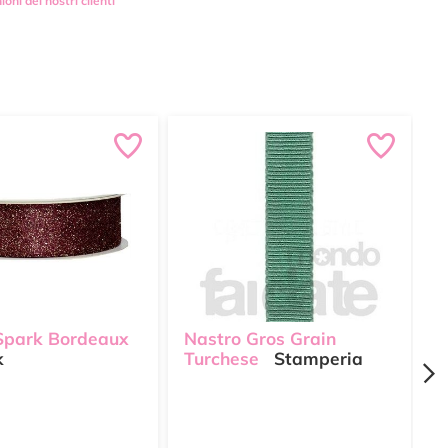
ioni dei nostri clienti
Spark Bordeaux
Nastro Gros Grain
N
k
Turchese
Stamperia
c