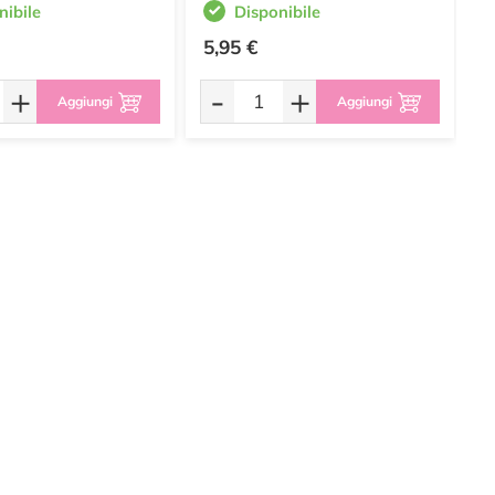
nibile
Disponibile
5,95 €
1
+
-
+
Aggiungi
Aggiungi