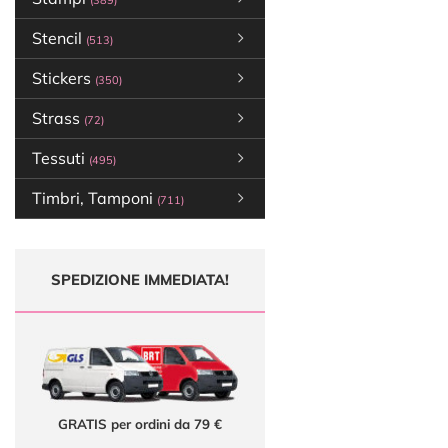
(389)
Stencil
(513)
Stickers
(350)
Strass
(72)
Tessuti
(495)
Timbri, Tamponi
(711)
SPEDIZIONE IMMEDIATA!
GRATIS per ordini da 79 €