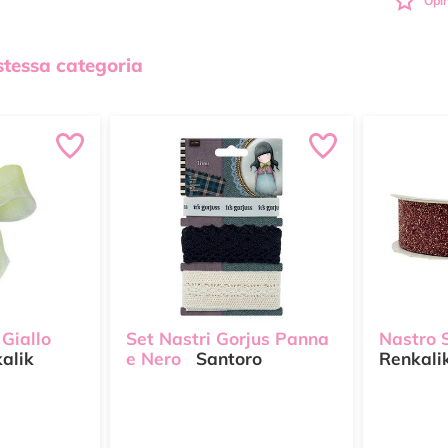
Opin
 stessa categoria
Giallo
Set Nastri Gorjus Panna
Nastro 
alik
e Nero
Santoro
Renkali