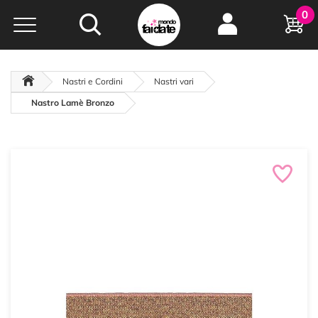
Hobby e
0
creatività...
a portata di click!
Negozio italiano
da
oltre 15 anni online
Nastri e Cordini
Nastri vari
Nastro Lamè Bronzo