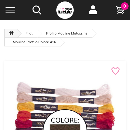
Hobby e
0
creatività...
a portata di click!
Negozio italiano
da
oltre 15 anni online
Filati
Profilo Moulinè Matassine
Moulinè Profilo Colore 416