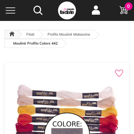
Hobby e
0
creatività...
a portata di click!
Negozio italiano
da
oltre 15 anni online
Filati
Profilo Moulinè Matassine
Moulinè Profilo Colore 442