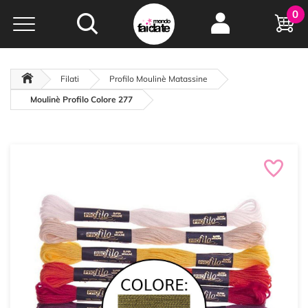
Hobby e
0
creatività...
a portata di click!
Negozio italiano
da
oltre 15 anni online
Filati
Profilo Moulinè Matassine
Moulinè Profilo Colore 277