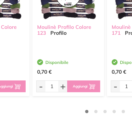
 Colore
Moulinè Profilo Colore
Moulinè 
123
Profilo
171
Pro
Disponibile
Dispo
0,70 €
0,70 €
-
+
-
ggiungi
Aggiungi