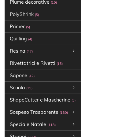
Piume decorative
(10)
PolyShrink
(5)
Primer
(5)
Quilling
(4)
Resina
(47)
Rivettatrici e Rivetti
(15)
Sapone
(42)
Scuola
(29)
ShapeCutter e Mascherine
(5)
Sospeso Trasparente
(180)
Speciale Natale
(118)
Stampi