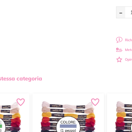
-
Rich
Met
Opin
 stessa categoria