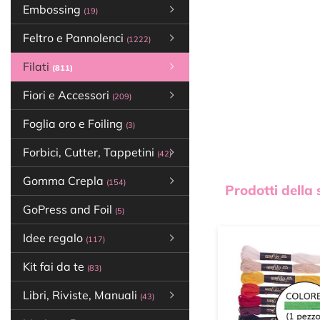
Embossing
(19)
Feltro e Pannolenci
(1222)
Filati
(811)
Fiori e Accessori
(209)
Foglia oro e Foiling
(3)
Forbici, Cutter, Tappetini
(42)
Gomma Crepla
(154)
Prodotti della
GoPress and Foil
(5)
Idee regalo
(117)
Kit fai da te
(83)
Libri, Riviste, Manuali
(43)