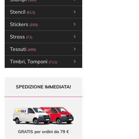
(389)
Stencil
(513)
Stickers
(350)
Strass
(72)
Tessuti
(495)
Timbri, Tamponi
(711)
SPEDIZIONE IMMEDIATA!
GRATIS per ordini da 79 €