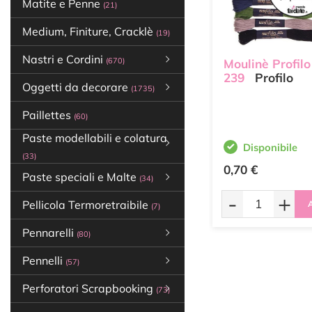
Matite e Penne
(21)
Medium, Finiture, Cracklè
(19)
Nastri e Cordini
(670)
Moulinè Profilo
239
Profilo
Oggetti da decorare
(1735)
Paillettes
(60)
Paste modellabili e colatura
Disponibile
(33)
0,70 €
Paste speciali e Malte
(34)
-
+
Pellicola Termoretraibile
A
(7)
Pennarelli
(80)
Pennelli
(57)
Perforatori Scrapbooking
(73)