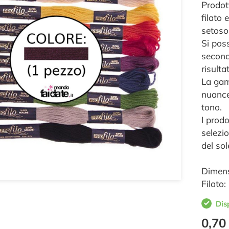
Prodott
filato
setoso 
Si pos
seconda
risulta
La gam
nuance
tono.
I prod
selezio
del sol
Dimens
Filato
Dis
0,70