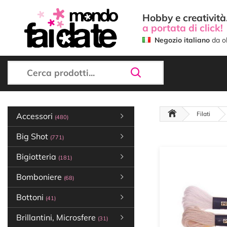
Hobby e creatività.
a portata di click!
Negozio italiano
da ol
Filati
Accessori
(480)
Big Shot
(771)
Bigiotteria
(181)
Bomboniere
(68)
Bottoni
(41)
Brillantini, Microsfere
(31)