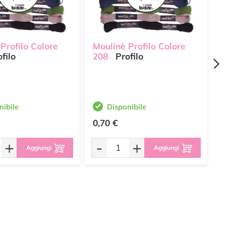
Profilo Colore
Moulinè Profilo Colore
M
filo
208
Profilo
4
nibile
Disponibile
0,70 €
0
+
-
+
Aggiungi
Aggiungi