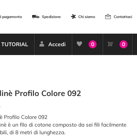
di pagamento
Spedizione
Chi siamo
Contattaci
TUTORIAL
Accedi
0
0
inè Profilo Colore 092
o
è Profilo Colore 092
inè è un filo di cotone composto da sei fili facilmente
ili, di 8 metri di lunghezza.