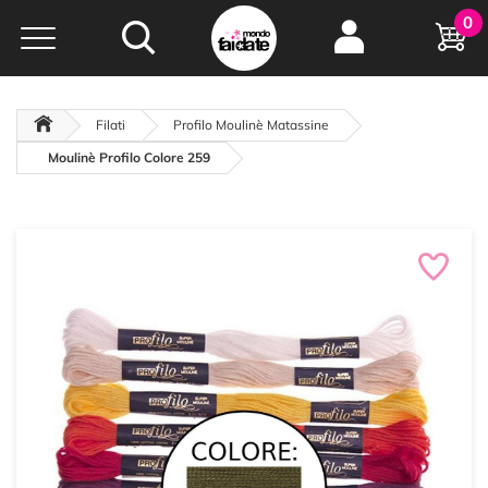
Hobby e
0
creatività...
a portata di click!
Negozio italiano
da
oltre 15 anni online
Filati
Profilo Moulinè Matassine
Moulinè Profilo Colore 259