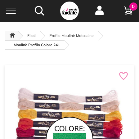
Hobby e
0
creatività...
a portata di click!
Negozio italiano
da
oltre 15 anni online
Filati
Profilo Moulinè Matassine
Moulinè Profilo Colore 241