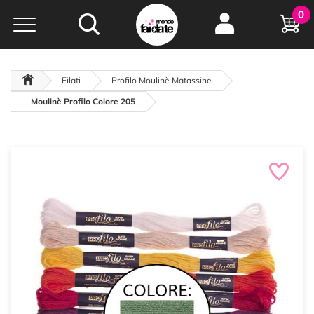
Hobby e
0
creatività...
a portata di click!
Negozio italiano
da
oltre 15 anni online
Filati
Profilo Moulinè Matassine
Moulinè Profilo Colore 205