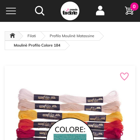
Hobby e
0
creatività...
a portata di click!
Negozio italiano
da
oltre 15 anni online
Filati
Profilo Moulinè Matassine
Moulinè Profilo Colore 184