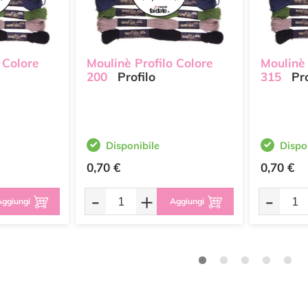
 Colore
Moulinè Profilo Colore
Moulinè 
200
Profilo
315
Pro
Disponibile
Dispo
0,70 €
0,70 €
-
+
-
ggiungi
Aggiungi