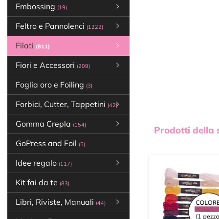
Embossing
(19)
Feltro e Pannolenci
(1222)
Filati
(811)
Fiori e Accessori
(209)
Foglia oro e Foiling
(3)
Forbici, Cutter, Tappetini
(42)
Gomma Crepla
(154)
Prodotti della
GoPress and Foil
(5)
Idee regalo
(117)
Kit fai da te
(83)
Libri, Riviste, Manuali
(44)