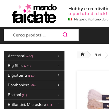
Hobby e creatività.
a portata di click!
Negozio italiano
da ol
Filati
Accessori
(480)
Big Shot
(771)
Bigiotteria
(181)
Bomboniere
(68)
Bottoni
(41)
Brillantini, Microsfere
(31)