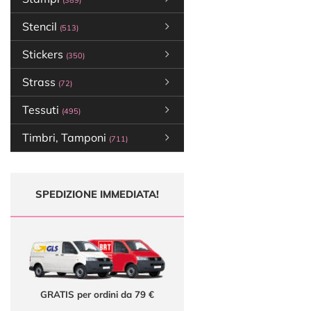
(389)
Stencil
(513)
Stickers
(350)
Strass
(72)
Tessuti
(495)
Timbri, Tamponi
(711)
SPEDIZIONE IMMEDIATA!
GRATIS per ordini da 79 €