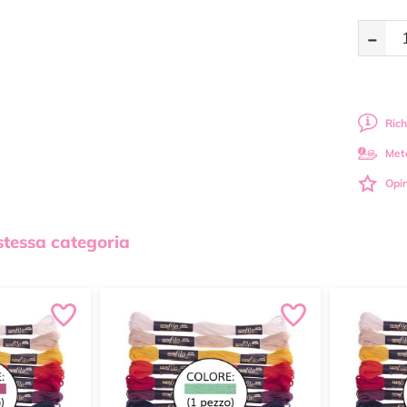
-
Rich
Met
Opin
 stessa categoria