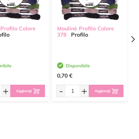
Profilo Colore
Moulinè Profilo Colore
M
filo
378
Profilo
1
nibile
Disponibile
0,70 €
0
+
-
+
Aggiungi
Aggiungi