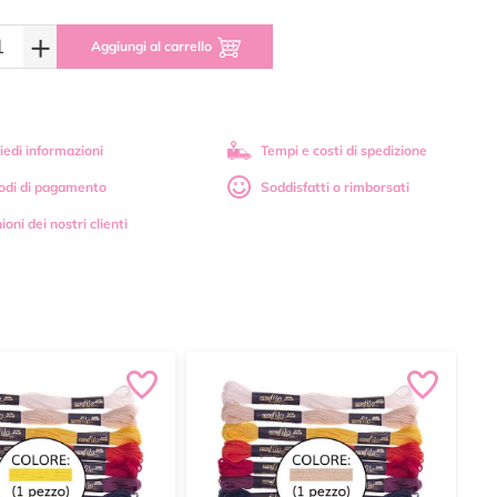
+
Aggiungi al carrello
iedi informazioni
Tempi e costi di spedizione
odi di pagamento
Soddisfatti o rimborsati
ioni dei nostri clienti