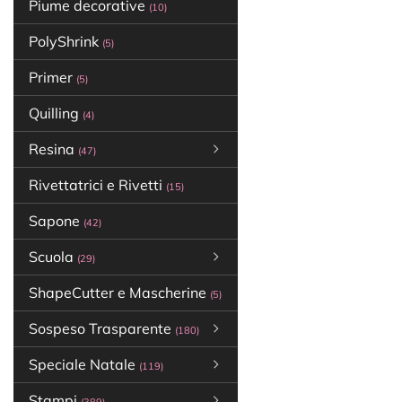
Piume decorative
(10)
PolyShrink
(5)
Primer
(5)
Quilling
(4)
Resina
(47)
Rivettatrici e Rivetti
(15)
Sapone
(42)
Scuola
(29)
ShapeCutter e Mascherine
(5)
Sospeso Trasparente
(180)
Speciale Natale
(119)
Stampi