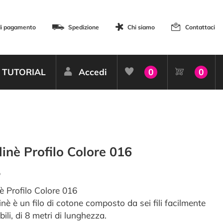
di pagamento
Spedizione
Chi siamo
Contattaci
TUTORIAL
Accedi
0
0
inè Profilo Colore 016
o
è Profilo Colore 016
inè è un filo di cotone composto da sei fili facilmente
ili, di 8 metri di lunghezza.