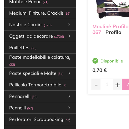
Matite e Penne
(21)
Medium, Finiture, Cracklè
(19)
Nastri e Cordini
(670)
Moulinè Profilo
067
Profilo
Oggetti da decorare
(1736)
Paillettes
(60)
Paste modellabili e colatura
Disponibile
(33)
0,70 €
Paste speciali e Malte
(34)
-
+
Pellicola Termoretraibile
A
(7)
Pennarelli
(80)
Pennelli
(57)
Perforatori Scrapbooking
(73)