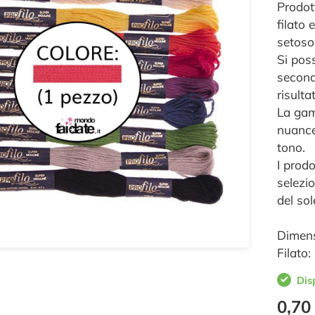
Prodott
filato
setoso 
Si pos
seconda
risulta
La gam
nuance
tono.
I prod
selezio
del sol
Dimens
Filato
Dis
0,70