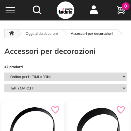
Hobby e
0
creatività...
a portata di click!
Negozio italiano
da
oltre 15 anni online
Oggetti da decorare
Accessori per decorazioni
Accessori per decorazioni
47 prodotti