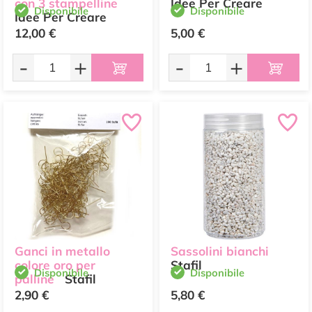
con 3 stampelline
Idee Per Creare
Disponibile
Disponibile
Idee Per Creare
12,00 €
5,00 €
-
+
-
+
Ganci in metallo
Sassolini bianchi
colore oro per
Stafil
Disponibile
Disponibile
palline
Stafil
2,90 €
5,80 €