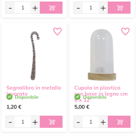
-
+
-
+
Segnalibro in metallo
Cupola in plastica
lavorato
con base in legno cm
Disponibile
Disponibile
6 x 12
1,20 €
5,00 €
-
+
-
+