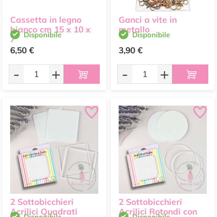
Cassetta in legno
Ganci a vite in
bianco cm 15 x 10 x
metallo
Disponibile
Disponibile
7
6,50 €
3,90 €
-
+
-
+
2 Sottobicchieri
2 Sottobicchieri
Acrilici Quadrati
Acrilici Rotondi con
Disponibile
Disponibile