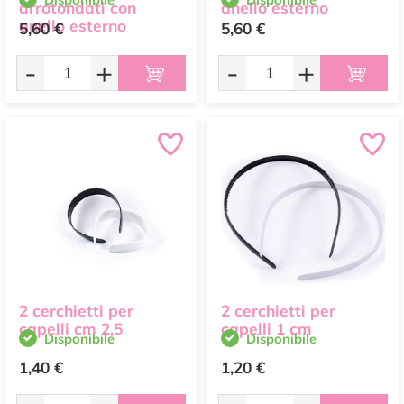
arrotondati con
anello esterno
anello esterno
5,60 €
5,60 €
-
+
-
+
2 cerchietti per
2 cerchietti per
capelli cm 2,5
capelli 1 cm
Disponibile
Disponibile
1,40 €
1,20 €