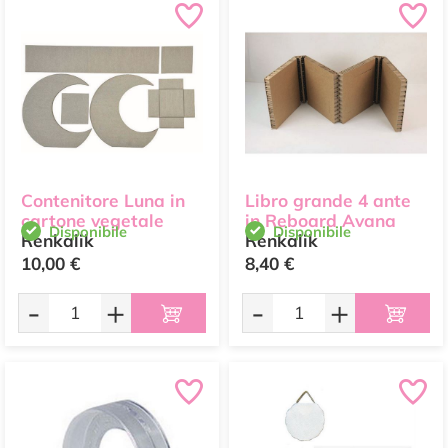
Contenitore Luna in
Libro grande 4 ante
cartone vegetale
in Reboard Avana
Disponibile
Disponibile
Renkalik
Renkalik
10,00 €
8,40 €
-
+
-
+