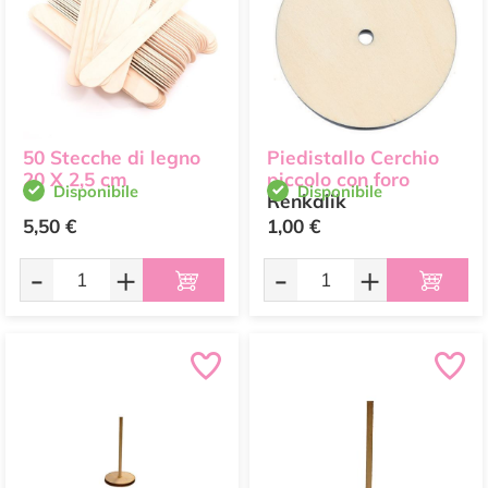
50 Stecche di legno
Piedistallo Cerchio
20 X 2,5 cm
piccolo con foro
Disponibile
Disponibile
Renkalik
5,50 €
1,00 €
-
+
-
+