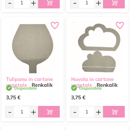
-
+
-
+
Tulipano in cartone
Nuvola in cartone
vegetale
Renkalik
vegetale
Renkalik
Disponibile
Disponibile
3,75 €
3,75 €
-
+
-
+