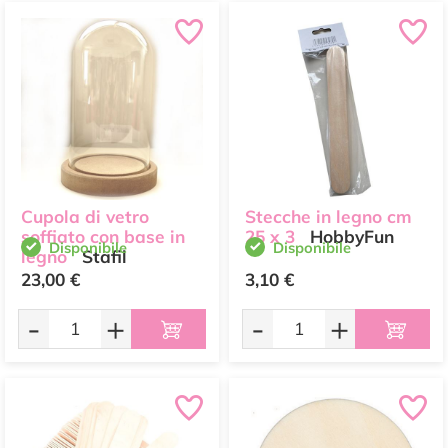
Cupola di vetro
Stecche in legno cm
soffiato con base in
25 x 3
HobbyFun
Disponibile
Disponibile
legno
Stafil
23,00 €
3,10 €
-
+
-
+