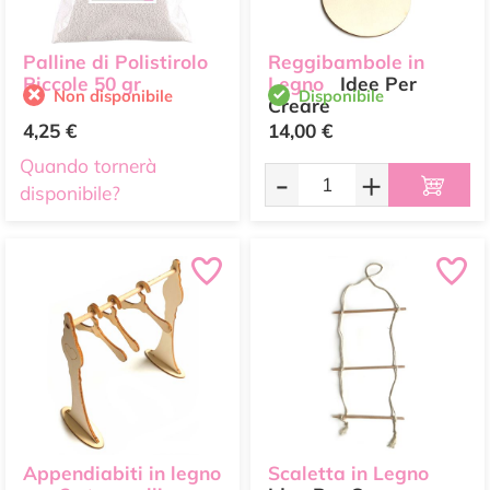
Palline di Polistirolo
Reggibambole in
Piccole 50 gr
Legno
Idee Per
Non disponibile
Disponibile
Creare
4,25 €
14,00 €
Quando tornerà
-
+
disponibile?
Appendiabiti in legno
Scaletta in Legno