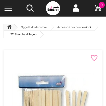
Hobby e
0
creatività...
a portata di click!
Negozio italiano
da
oltre 15 anni online
Oggetti da decorare
Accessori per decorazioni
72 Stecche di legno