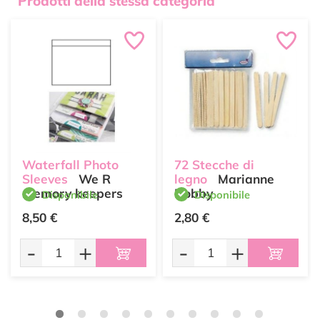
Prodotti della stessa categoria
Waterfall Photo
72 Stecche di
Sleeves
We R
legno
Marianne
memory keepers
Hobby
Disponibile
Disponibile
8,50 €
2,80 €
-
+
-
+