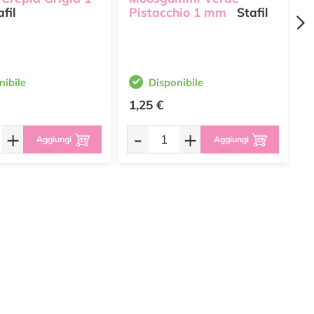
fil
Pistacchio 1 mm
Stafil
B
nibile
Disponibile
1,25 €
1
+
-
+
Aggiungi
Aggiungi