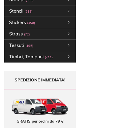
(389)
Stencil
(513)
Stickers
(350)
Strass
(72)
Tessuti
(495)
Timbri, Tamponi
(711)
SPEDIZIONE IMMEDIATA!
GRATIS per ordini da 79 €