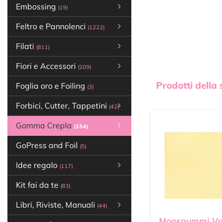
Embossing
(19)
Feltro e Pannolenci
(1222)
Filati
(811)
Fiori e Accessori
(209)
Prodotti della
Foglia oro e Foiling
(3)
Forbici, Cutter, Tappetini
(42)
Gomma Crepla
(154)
GoPress and Foil
(5)
Idee regalo
(117)
Kit fai da te
(83)
Libri, Riviste, Manuali
(44)
Moosgummi Van