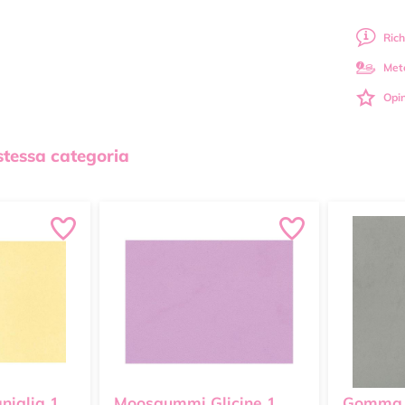
Rich
Met
Opin
 stessa categoria
iglia 1
Moosgummi Glicine 1
Gomma C