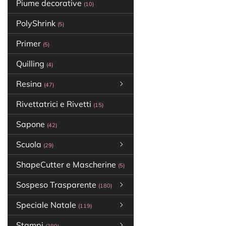
Piume decorative
(10)
PolyShrink
(5)
Primer
(5)
Quilling
(4)
Resina
(47)
Rivettatrici e Rivetti
(15)
Sapone
(42)
Scuola
(29)
ShapeCutter e Mascherine
(5)
Sospeso Trasparente
(180)
Speciale Natale
(119)
Stampi