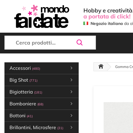
Hobby e creatività.
a portata di click!
Negozio italiano
da ol
Gomma Cr
Accessori
(480)
Big Shot
(771)
Bigiotteria
(181)
Bomboniere
(68)
Bottoni
(41)
Brillantini, Microsfere
(31)