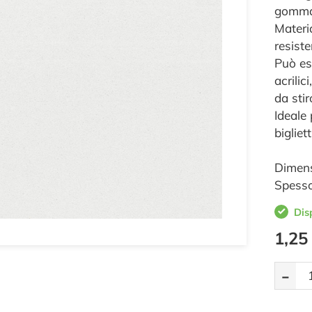
gomma
Materi
resist
Può es
acrilic
da stir
Ideale 
bigliet
Dimens
Spesso
Dis
1,25
-