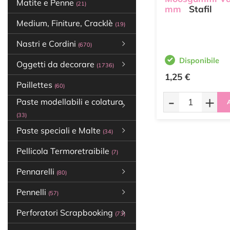
Matite e Penne
(21)
mm
Stafil
Medium, Finiture, Cracklè
(19)
Nastri e Cordini
(670)
Disponibile
Oggetti da decorare
(1736)
1,25 €
Paillettes
(60)
-
+
Paste modellabili e colatura
A
(33)
Paste speciali e Malte
(34)
Pellicola Termoretraibile
(7)
Pennarelli
(80)
Pennelli
(57)
Perforatori Scrapbooking
(73)