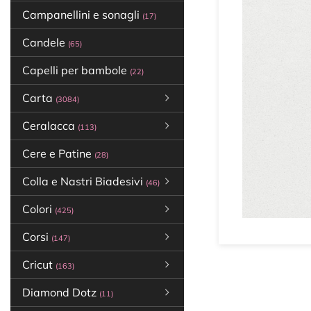
Campanellini e sonagli
(17)
Candele
(65)
Capelli per bambole
(22)
Carta
(3084)
Ceralacca
(113)
Cere e Patine
(28)
Colla e Nastri Biadesivi
(46)
Colori
(425)
Corsi
(147)
Cricut
(163)
Diamond Dotz
(11)