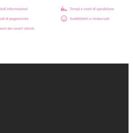
iedi informazioni
Tempi e costi di spedizione
odi di pagamento
Soddisfatti o rimborsati
ioni dei nostri clienti