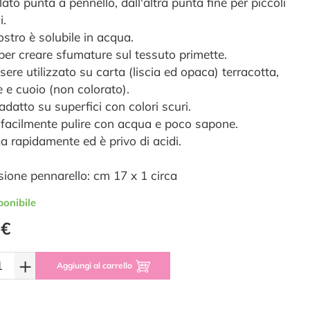
ato punta a pennello, dall'altra punta fine per piccoli
i.
ostro è solubile in acqua.
 per creare sfumature sul tessuto primette.
ere utilizzato su carta (liscia ed opaca) terracotta,
e e cuoio (non colorato).
adatto su superfici con colori scuri.
 facilmente pulire con acqua e poco sapone.
a rapidamente ed è privo di acidi.
ione pennarello: cm 17 x 1 circa
ponibile
 €
+
Aggiungi al carrello