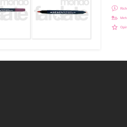
Rich
Met
Opin