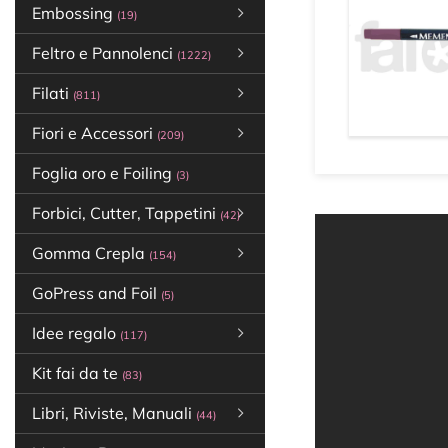
Embossing
(19)
Feltro e Pannolenci
(1222)
Filati
(811)
Fiori e Accessori
(209)
Foglia oro e Foiling
(3)
Forbici, Cutter, Tappetini
(42)
Gomma Crepla
(154)
GoPress and Foil
(5)
Idee regalo
(117)
Kit fai da te
(83)
Libri, Riviste, Manuali
(44)