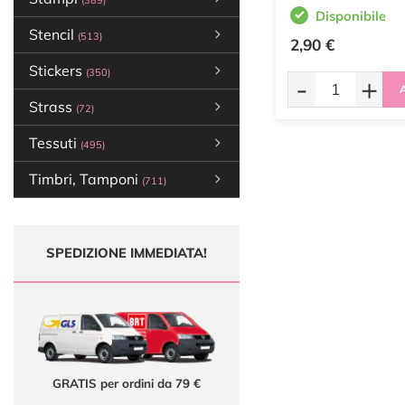
(389)
Disponibile
Stencil
(513)
2,90 €
Stickers
(350)
-
+
A
Strass
(72)
Tessuti
(495)
Timbri, Tamponi
(711)
SPEDIZIONE IMMEDIATA!
GRATIS per ordini da 79 €