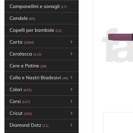
Campanellini e sonagli
(17)
Candele
(65)
Capelli per bambole
(22)
Carta
(3084)
Ceralacca
(113)
Cere e Patine
(28)
Colla e Nastri Biadesivi
(46)
Colori
(425)
Corsi
(147)
Cricut
(163)
Diamond Dotz
(11)