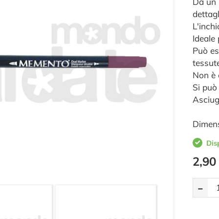
Da un l
dettagl
L'inchi
Ideale
Può ess
tessut
Non è 
Si può
Asciug
Dimens
Dis
2,90
-