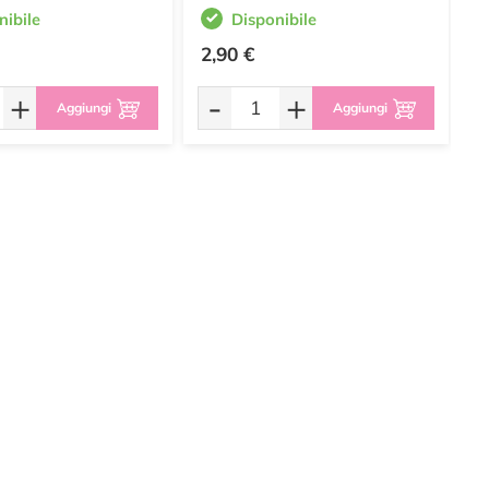
nibile
Disponibile
2,90 €
2
+
-
+
Aggiungi
Aggiungi