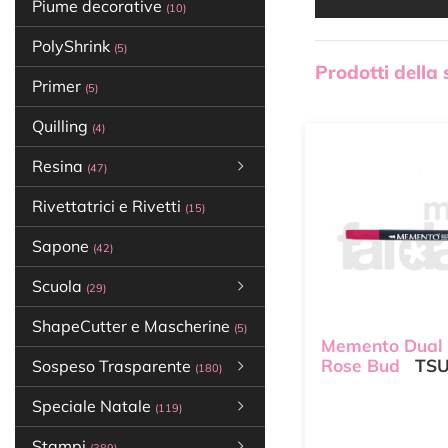
Piume decorative
(10)
PolyShrink
(5)
Prodotti della
Primer
(5)
Quilling
(4)
Resina
(47)
Rivettatrici e Rivetti
(15)
Sapone
(42)
Scuola
(29)
ShapeCutter e Mascherine
(5)
Memento Dual
Rose Bud
TSU
Sospeso Trasparente
(180)
Speciale Natale
(119)
Stampi