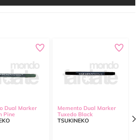
 Dual Marker
Memento Dual Marker
M
n Pine
Tuxedo Black
M
EKO
TSUKINEKO