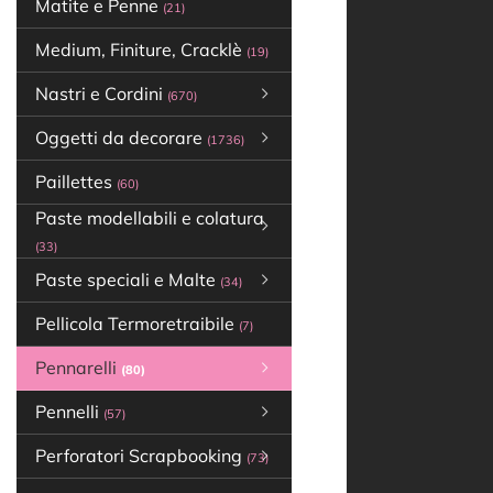
Matite e Penne
(21)
Medium, Finiture, Cracklè
(19)
Nastri e Cordini
(670)
Oggetti da decorare
(1736)
Paillettes
(60)
Paste modellabili e colatura
(33)
Paste speciali e Malte
(34)
Pellicola Termoretraibile
(7)
Pennarelli
(80)
Pennelli
(57)
Perforatori Scrapbooking
(73)