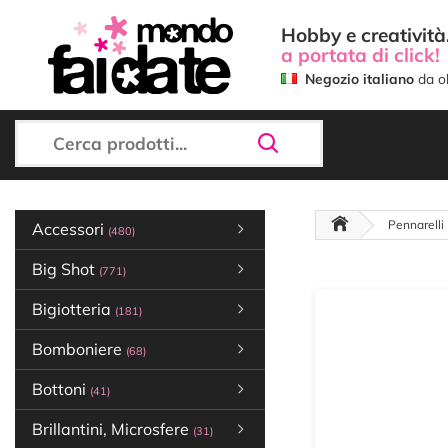
Hobby e creatività.
a portata di click!
Negozio italiano
da ol
Pennarelli
Accessori
(480)
Big Shot
(771)
Bigiotteria
(181)
Bomboniere
(68)
Bottoni
(41)
Brillantini, Microsfere
(31)