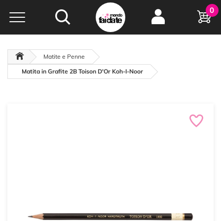
Hobby e
0
creatività...
a portata di click!
Negozio italiano
da
oltre 15 anni online
Matite e Penne
Matita in Grafite 2B Toison D'Or Koh-I-Noor