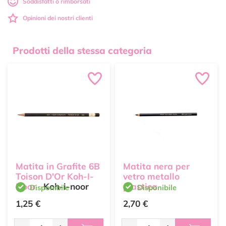
Soddisfatti o rimborsati
Opinioni dei nostri clienti
Prodotti della stessa categoria
Matita in Grafite 6B
Matita nera per
Toison D'Or Koh-I-
vetro metallo
Noor
Koh-i-noor
plastica
Disponibile
Disponibile
1,25 €
2,70 €