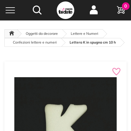
Hobby e
0
creatività...
a portata di click!
Negozio italiano
da
oltre 15 anni online
Oggetti da decorare
Lettere e Numeri
Confezioni lettere e numeri
Lettera K in spugna cm 10 h