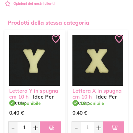
Opinioni dei nostri clienti
Prodotti della stessa categoria
Lettera Y in spugna
Lettera X in spugna
cm 10 h
Idee Per
cm 10 h
Idee Per
Creare
Creare
Disponibile
Disponibile
0,40 €
0,40 €
-
+
-
+