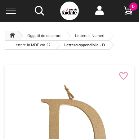
Hobby e
0
creatività...
a portata di click!
Negozio italiano
da
oltre 15 anni online
Oggetti da decorare
Lettere e Numeri
Lettere in MDF cm 22
Lettera appendibile - D