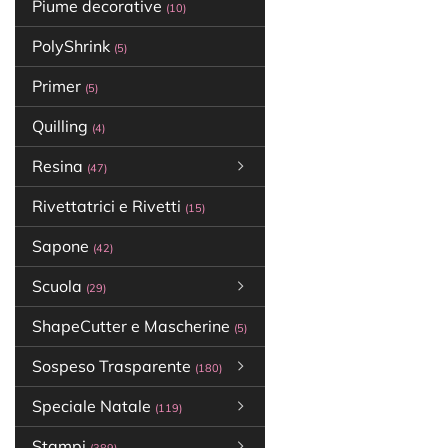
Piume decorative
(10)
PolyShrink
(5)
Primer
(5)
Quilling
(4)
Resina
(47)
Rivettatrici e Rivetti
(15)
Sapone
(42)
Scuola
(29)
ShapeCutter e Mascherine
(5)
Sospeso Trasparente
(180)
Speciale Natale
(119)
Stampi