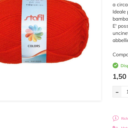
a circa
Ideale 
bambol
E' poss
uncine
abbelli
Compos
Dis
1,50
-
Rich
Met