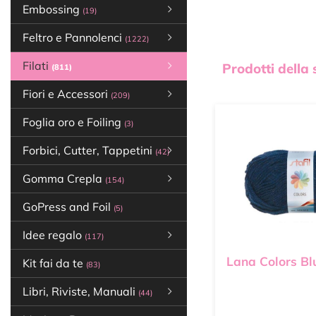
Embossing
(19)
Feltro e Pannolenci
(1222)
Filati
Prodotti della
(811)
Fiori e Accessori
(209)
Foglia oro e Foiling
(3)
Forbici, Cutter, Tappetini
(42)
Gomma Crepla
(154)
GoPress and Foil
(5)
Idee regalo
(117)
Lana Colors Bl
Kit fai da te
(83)
Libri, Riviste, Manuali
(44)