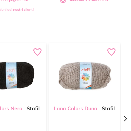
ioni dei nostri clienti
lors Nero
Stafil
Lana Colors Duna
Stafil
L
S