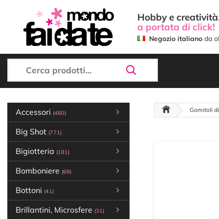
Hobby e creatività.
a portata di click!
Negozio italiano
da ol
Gomitoli d
Accessori
(480)
Big Shot
(771)
Bigiotteria
(181)
Bomboniere
(68)
Bottoni
(41)
Brillantini, Microsfere
(31)