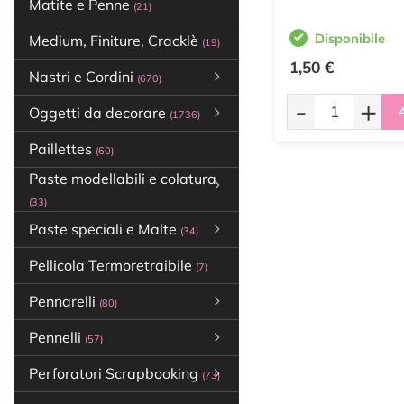
Matite e Penne
(21)
Disponibile
Medium, Finiture, Cracklè
(19)
1,50 €
Nastri e Cordini
(670)
-
+
Oggetti da decorare
A
(1736)
Paillettes
(60)
Paste modellabili e colatura
(33)
Paste speciali e Malte
(34)
Pellicola Termoretraibile
(7)
Pennarelli
(80)
Pennelli
(57)
Perforatori Scrapbooking
(73)