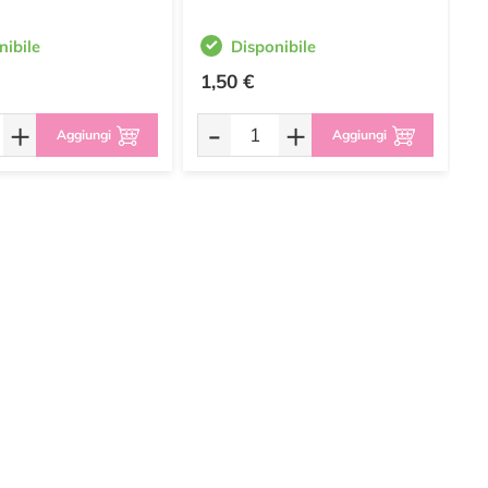
nibile
Disponibile
1,50 €
1
+
-
+
Aggiungi
Aggiungi