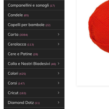
Campanellini e sonagli
(17)
Candele
(65)
Capelli per bambole
(22)
Carta
(3084)
Ceralacca
(113)
Cere e Patine
(28)
Colla e Nastri Biadesivi
(46)
Colori
(425)
Corsi
(147)
Cricut
(163)
Diamond Dotz
(11)