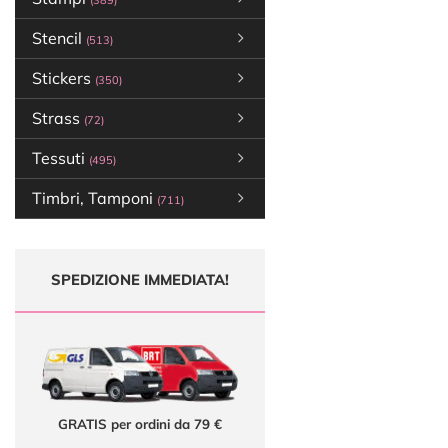
(389)
Stencil
(513)
Stickers
(350)
Strass
(72)
Tessuti
(495)
Timbri, Tamponi
(711)
SPEDIZIONE IMMEDIATA!
GRATIS per ordini da 79 €