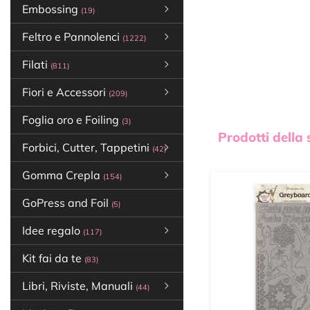
Embossing
(19)
Feltro e Pannolenci
(1222)
Filati
(811)
Fiori e Accessori
(209)
Foglia oro e Foiling
(3)
Prodotti della
Forbici, Cutter, Tappetini
(42)
Gomma Crepla
(154)
GoPress and Foil
(5)
Idee regalo
(117)
Kit fai da te
(83)
Libri, Riviste, Manuali
(44)