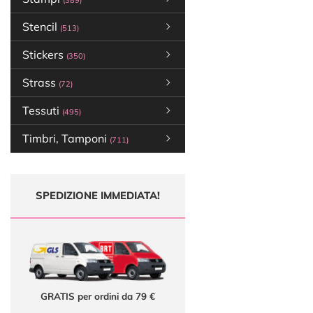
(389)
Stencil
(513)
Stickers
(350)
Strass
(72)
Tessuti
(495)
Timbri, Tamponi
(711)
SPEDIZIONE IMMEDIATA!
GRATIS per ordini da 79 €