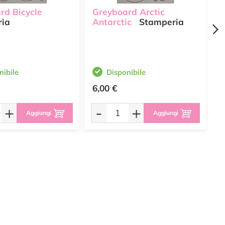
rd Bicycle
Greyboard Arctic
G
ria
Antarctic
Stamperia
C
nibile
Disponibile
6,00 €
6
+
-
+
Aggiungi
Aggiungi