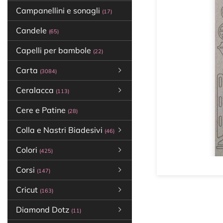
Campanellini e sonagli
(17)
Candele
(65)
Capelli per bambole
(22)
Carta
(3084)
Ceralacca
(113)
Cere e Patine
(28)
Colla e Nastri Biadesivi
(46)
Colori
(425)
Corsi
(147)
Cricut
(163)
Diamond Dotz
(11)