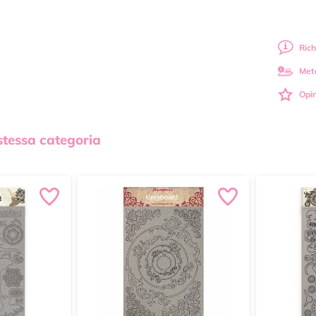
Rich
Met
Opin
 stessa categoria