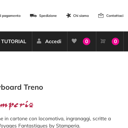
di pagamento
Spedizione
Chi siamo
Contattaci
TUTORIAL
Accedi
0
0
yboard Treno
 in cartone con locomotiva, ingranaggi, scritte a
oyages Fantastiques by Stamperia.