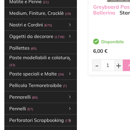
Matite e Penne
(21)
Greyboard Pas
Ballerina
Sta
Medium, Finiture, Cracklè
(19)
Nastri e Cordini
(670)
Oggetti da decorare
(1736)
Disponibile
Paillettes
(60)
6,00 €
Paste modellabili e colatura
-
+
(33)
A
Paste speciali e Malte
(34)
Pellicola Termoretraibile
(7)
Pennarelli
(80)
Pennelli
(57)
Perforatori Scrapbooking
(73)