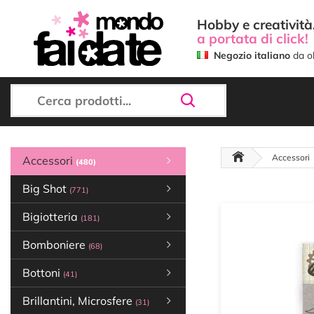
Hobby e creatività.
a portata di click!
Negozio italiano
da ol
Accessori
Accessori
(480)
Big Shot
(771)
Bigiotteria
(181)
Bomboniere
(68)
Bottoni
(41)
Brillantini, Microsfere
(31)