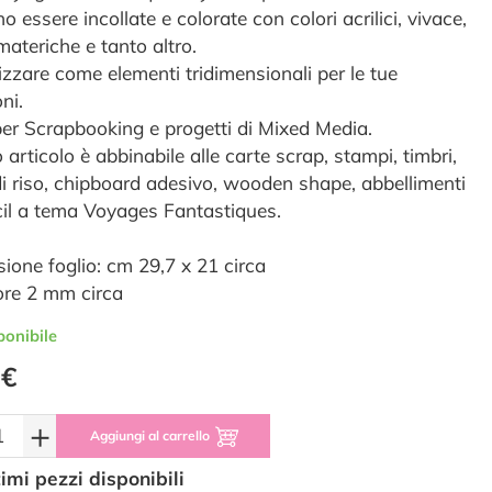
 essere incollate e colorate con colori acrilici, vivace,
materiche e tanto altro.
lizzare come elementi tridimensionali per le tue
ni.
 per Scrapbooking e progetti di Mixed Media.
articolo è abbinabile alle carte scrap, stampi, timbri,
di riso, chipboard adesivo, wooden shape, abbellimenti
cil a tema Voyages Fantastiques.
ione foglio: cm 29,7 x 21 circa
re 2 mm circa
ponibile
 €
+
Aggiungi al carrello
timi pezzi disponibili