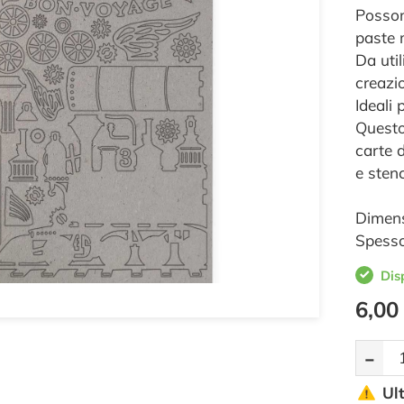
Possono
paste 
Da uti
creazio
Ideali
Questo 
carte 
e sten
Dimens
Spesso
Dis
6,00
-
Ul