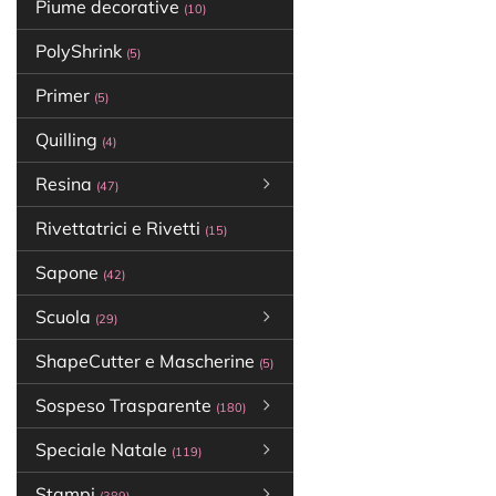
Piume decorative
(10)
PolyShrink
(5)
Primer
(5)
Quilling
(4)
Resina
(47)
Rivettatrici e Rivetti
(15)
Sapone
(42)
Scuola
(29)
ShapeCutter e Mascherine
(5)
Sospeso Trasparente
(180)
Speciale Natale
(119)
Stampi