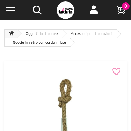
Hobby e
0
creatività...
a portata di click!
Negozio italiano
da
oltre 15 anni online
Oggetti da decorare
Accessori per decorazioni
Goccia in vetro con corda in Juta