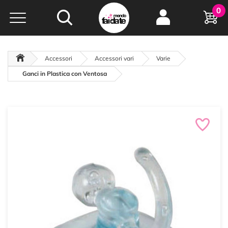
Hobby e
0
creatività...
a portata di click!
Negozio italiano
da
oltre 15 anni online
Accessori
Accessori vari
Varie
Ganci in Plastica con Ventosa