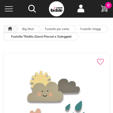
Hobby e
0
creatività...
a portata di click!
Negozio italiano
da
oltre 15 anni online
Big Shot
Fustelle per carta
Fustelle Viaggi
Fustella Thinlits Giorni Piovosi e Soleggiati