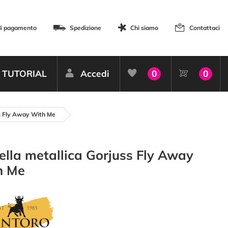
di pagamento
Spedizione
Chi siamo
Contattaci
TUTORIAL
Accedi
0
0
ss Fly Away With Me
ella metallica Gorjuss Fly Away
h Me