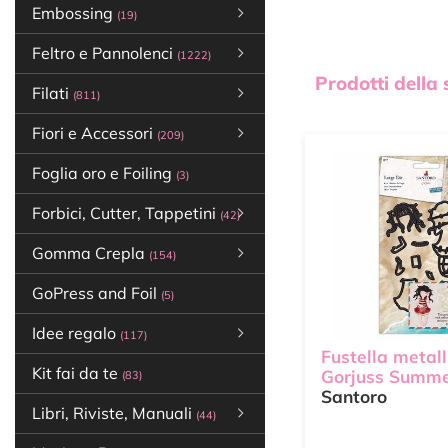
Embossing
(19)
Feltro e Pannolenci
(1222)
Prodotti della
Filati
(811)
Fiori e Accessori
(209)
Foglia oro e Foiling
(3)
Forbici, Cutter, Tappetini
(42)
Gomma Crepla
(154)
GoPress and Foil
(5)
Idee regalo
(117)
Fustella metall
Kit fai da te
Gorjuss Summe
(83)
Santoro
Libri, Riviste, Manuali
(44)