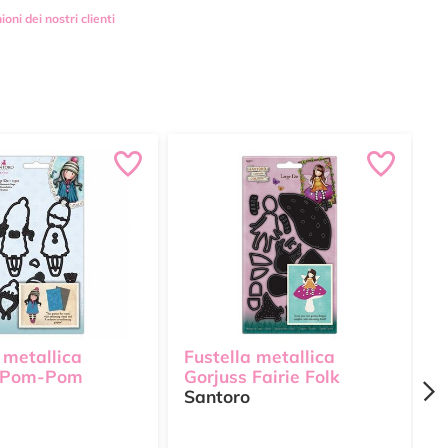
ioni dei nostri clienti
 metallica
Fustella metallica
F
s Pom-Pom
Gorjuss Fairie Folk
G
Santoro