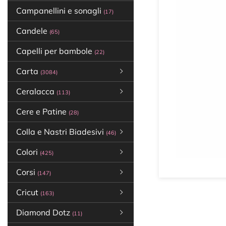
Campanellini e sonagli
(17)
Candele
(65)
Capelli per bambole
(22)
Carta
(3084)
Ceralacca
(113)
Cere e Patine
(28)
Colla e Nastri Biadesivi
(46)
Colori
(425)
Corsi
(147)
Cricut
(163)
Diamond Dotz
(11)