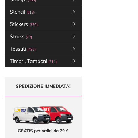
(389)
Stencil
(513)
Stickers
(350)
Strass
(72)
Tessuti
(495)
Timbri, Tamponi
(711)
SPEDIZIONE IMMEDIATA!
GRATIS per ordini da 79 €