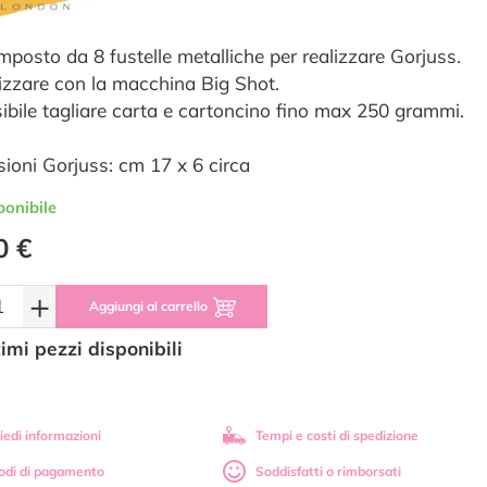
mposto da 8 fustelle metalliche per realizzare Gorjuss.
lizzare con la macchina Big Shot.
sibile tagliare carta e cartoncino fino max 250 grammi.
ioni Gorjuss: cm 17 x 6 circa
ponibile
0 €
+
Aggiungi al carrello
timi pezzi disponibili
iedi informazioni
Tempi e costi di spedizione
odi di pagamento
Soddisfatti o rimborsati