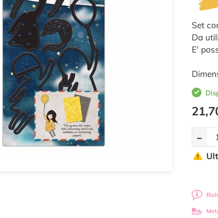
Set co
Da uti
E' pos
Dimens
Dis
21,7
-
Ul
Rich
Met