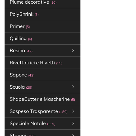
Piume decorative
(10)
PolyShrink
(5)
Primer
(5)
Quilling
(4)
Resina
(47)
Rivettatrici e Rivetti
(15)
Sapone
(42)
Scuola
(29)
ShapeCutter e Mascherine
(5)
Sospeso Trasparente
(180)
Speciale Natale
(119)
Stampi