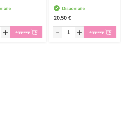
nibile
Disponibile
20,50 €
2
+
-
+
Aggiungi
Aggiungi