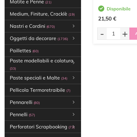
Matite e Penne
(21)
Disponibile
Medium, Finiture, Cracklè
(19)
21,50 €
Nastri e Cordini
(670)
-
+
A
Oggetti da decorare
(1736)
Paillettes
(60)
Paste modellabili e colatura
(33)
Paste speciali e Malte
(34)
Pellicola Termoretraibile
(7)
Pennarelli
(80)
Pennelli
(57)
Perforatori Scrapbooking
(73)