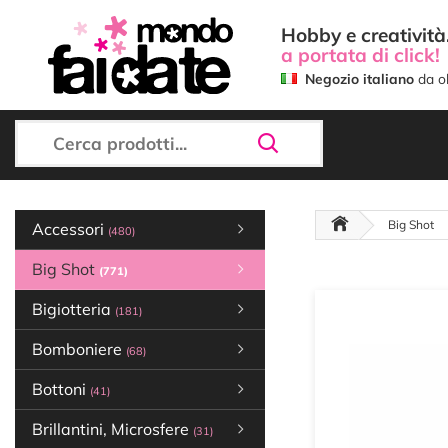
Hobby e creatività.
a portata di click!
Negozio italiano
da ol
Big Shot
Accessori
(480)
Big Shot
(771)
Bigiotteria
(181)
Bomboniere
(68)
Bottoni
(41)
Brillantini, Microsfere
(31)