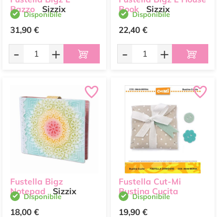
Razzo
Sizzix
Book
Sizzix
Disponibile
Disponibile
31,90 €
22,40 €
-
+
-
+
Fustella Bigz
Fustella Cut-Mi
Notepad
Sizzix
Bustina Cucita
Disponibile
Disponibile
18,00 €
19,90 €