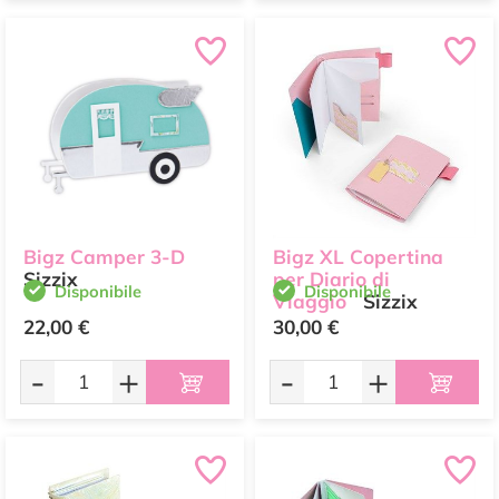
Bigz Camper 3-D
Bigz XL Copertina
Sizzix
per Diario di
Disponibile
Disponibile
Viaggio
Sizzix
22,00 €
30,00 €
-
+
-
+