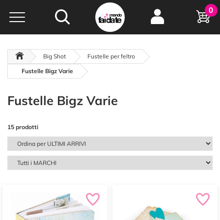
Hobby e
0
creatività...
a portata di click!
Negozio italiano
da
oltre 15 anni online
Big Shot
Fustelle per feltro
Fustelle Bigz Varie
Fustelle Bigz Varie
15 prodotti