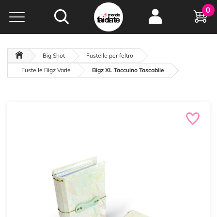
Hobby e
0
creatività...
a portata di click!
Negozio italiano
da
oltre 15 anni online
Big Shot
Fustelle per feltro
Fustelle Bigz Varie
Bigz XL Taccuino Tascabile