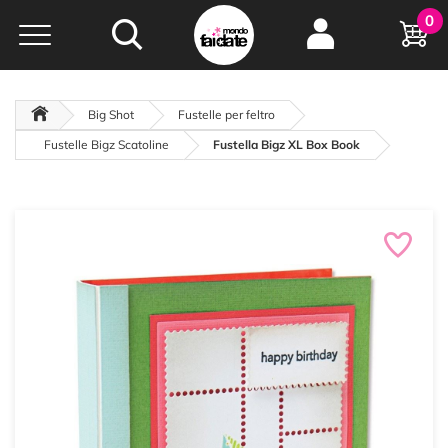
Hobby e
0
creatività...
a portata di click!
Negozio italiano
da
oltre 15 anni online
Big Shot
Fustelle per feltro
Fustelle Bigz Scatoline
Fustella Bigz XL Box Book