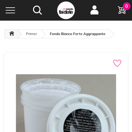
Hobby e
0
creatività...
a portata di click!
Negozio italiano
da
oltre 15 anni online
Primer
Fondo Bianco Forte Aggrappante