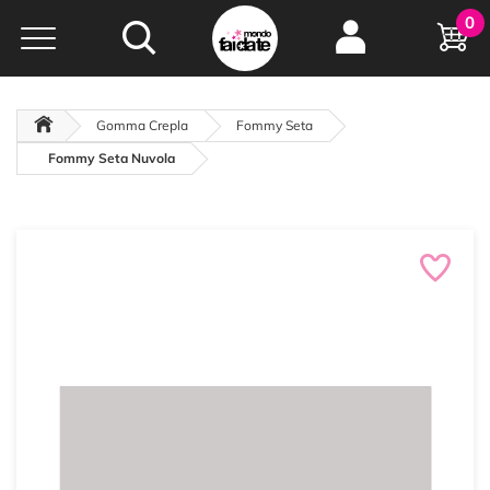
Hobby e
0
creatività...
a portata di click!
Negozio italiano
da
oltre 15 anni online
Gomma Crepla
Fommy Seta
Fommy Seta Nuvola