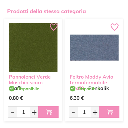
Prodotti della stessa categoria
Pannolenci Verde
Feltro Moddy Avio
Muschio scuro
termoformabile
Stafil
50x70
Renkalik
Disponibile
Disponibile
0,80 €
6,30 €
-
+
-
+