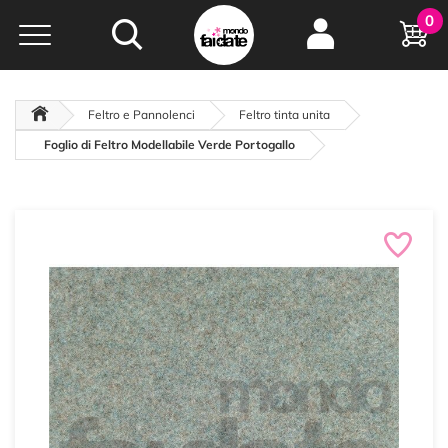
Hobby e
0
creatività...
a portata di click!
Negozio italiano
da
oltre 15 anni online
Feltro e Pannolenci
Feltro tinta unita
Foglio di Feltro Modellabile Verde Portogallo