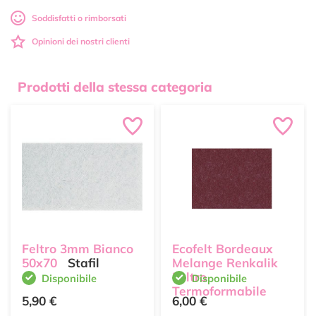
Soddisfatti o rimborsati
Opinioni dei nostri clienti
Prodotti della stessa categoria
Feltro 3mm Bianco
Ecofelt Bordeaux
50x70
Stafil
Melange Renkalik
Feltro
Disponibile
Disponibile
Termoformabile
5,90 €
6,00 €
Renkalik