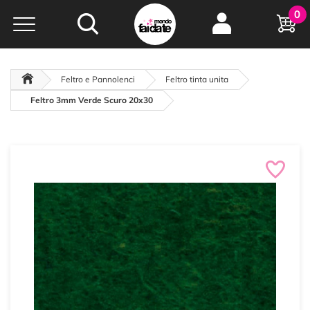
Hobby e
0
creatività...
a portata di click!
Negozio italiano
da
oltre 15 anni online
Feltro e Pannolenci
Feltro tinta unita
Feltro 3mm Verde Scuro 20x30