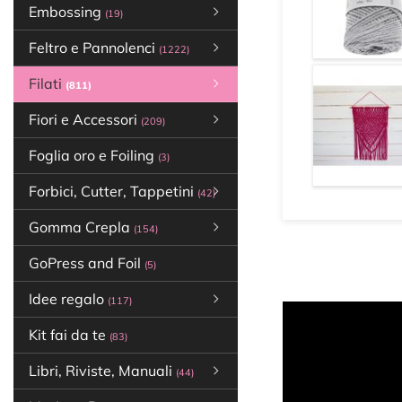
Embossing
(19)
Feltro e Pannolenci
(1222)
Filati
(811)
Fiori e Accessori
(209)
Foglia oro e Foiling
(3)
Forbici, Cutter, Tappetini
(42)
Gomma Crepla
(154)
GoPress and Foil
(5)
Idee regalo
(117)
Kit fai da te
(83)
Libri, Riviste, Manuali
(44)