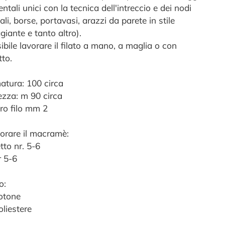
tali unici con la tecnica dell'intreccio e dei nodi
ali, borse, portavasi, arazzi da parete in stile
giante e tanto altro).
ibile lavorare il filato a mano, a maglia o con
tto.
tura: 100 circa
zza: m 90 circa
ro filo mm 2
vorare il macramè:
tto nr. 5-6
r 5-6
o:
otone
liestere