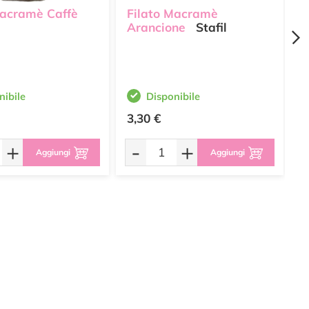
Macramè Caffè
Filato Macramè
F
Arancione
Stafil
S
nibile
Disponibile
3,30 €
3
+
-
+
Aggiungi
Aggiungi