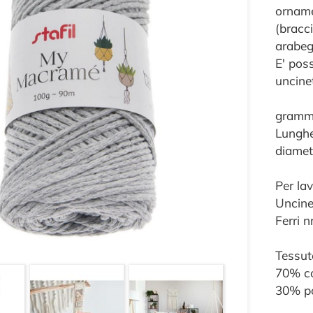
ornamen
(bracci
arabeg
E' poss
uncine
gramma
Lunghe
diamet
Per la
Uncine
Ferri n
Tessut
70% c
30% po