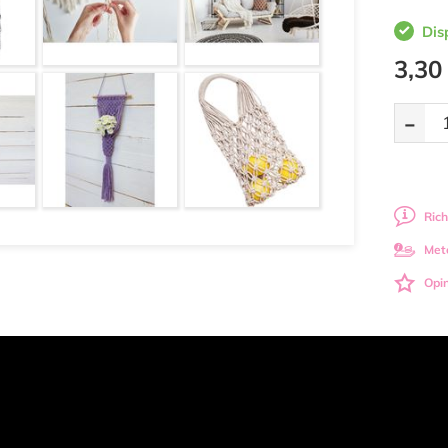
Dis
3,30
-
Rich
Met
Opin