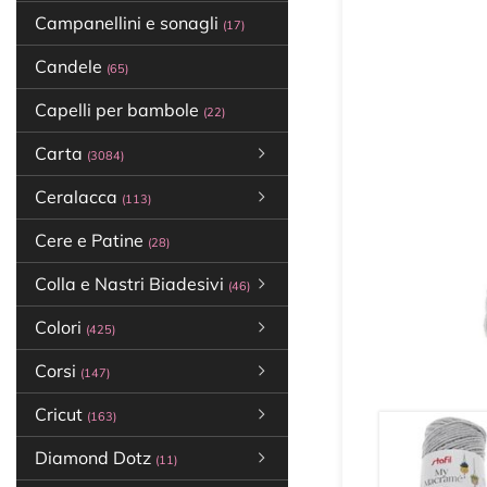
Campanellini e sonagli
(17)
Candele
(65)
Capelli per bambole
(22)
Carta
(3084)
Ceralacca
(113)
Cere e Patine
(28)
Colla e Nastri Biadesivi
(46)
Colori
(425)
Corsi
(147)
Cricut
(163)
Diamond Dotz
(11)