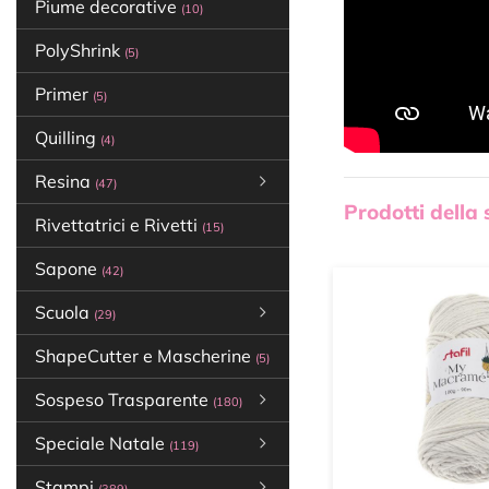
Piume decorative
(10)
PolyShrink
(5)
Primer
(5)
Quilling
(4)
Resina
(47)
Prodotti della
Rivettatrici e Rivetti
(15)
Sapone
(42)
Scuola
(29)
ShapeCutter e Mascherine
(5)
Sospeso Trasparente
(180)
Speciale Natale
(119)
Stampi