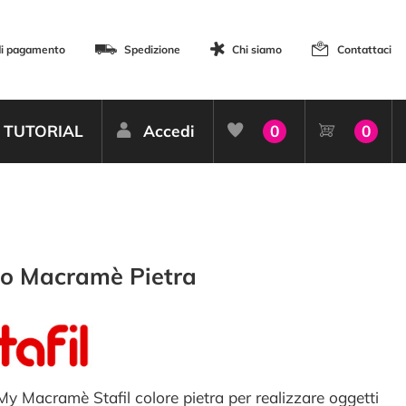
di pagamento
Spedizione
Chi siamo
Contattaci
TUTORIAL
Accedi
0
0
to Macramè Pietra
 My Macramè Stafil colore pietra per realizzare oggetti