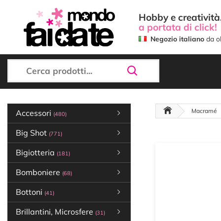
Hobby e creatività.
a portata di click!
Negozio italiano
da ol
Macramé
Accessori
(480)
Big Shot
(771)
Bigiotteria
(181)
Bomboniere
(68)
Bottoni
(41)
Brillantini, Microsfere
(31)