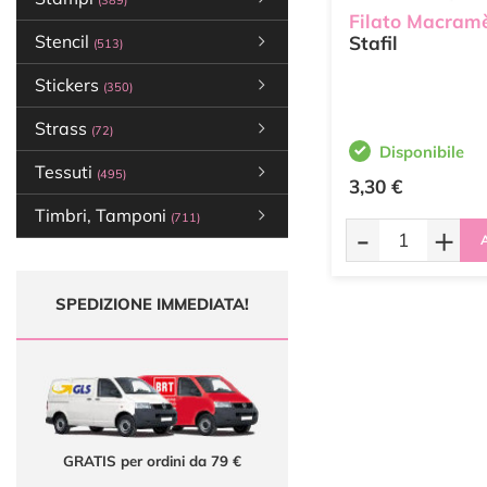
(389)
Filato Macram
Stencil
Stafil
(513)
Stickers
(350)
Strass
(72)
Disponibile
Tessuti
(495)
3,30 €
Timbri, Tamponi
(711)
-
+
A
SPEDIZIONE IMMEDIATA!
GRATIS per ordini da 79 €