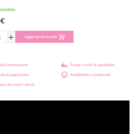
ponibile
 €
+
Aggiungi al carrello
iedi informazioni
Tempi e costi di spedizione
odi di pagamento
Soddisfatti o rimborsati
ioni dei nostri clienti