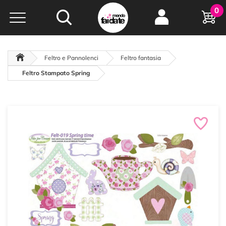
Hobby e
0
creatività...
a portata di click!
Negozio italiano
da
oltre 15 anni online
Feltro e Pannolenci
Feltro fantasia
Feltro Stampato Spring