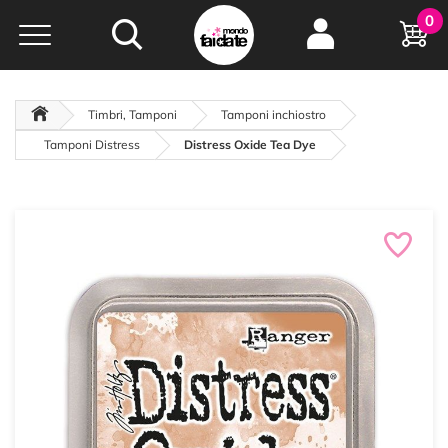
Hobby e
0
creatività...
a portata di click!
Negozio italiano
da
oltre 15 anni online
Timbri, Tamponi
Tamponi inchiostro
Tamponi Distress
Distress Oxide Tea Dye