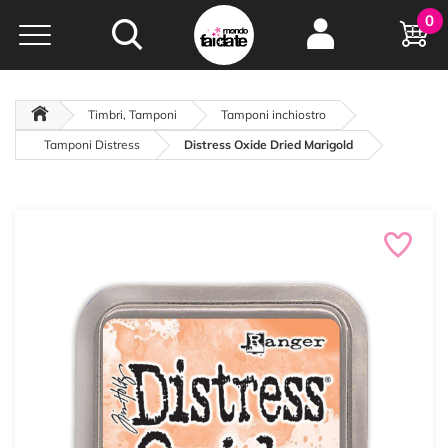
Hobby e
0
creatività...
a portata di click!
Negozio italiano
da
oltre 15 anni online
Timbri, Tamponi
Tamponi inchiostro
Tamponi Distress
Distress Oxide Dried Marigold