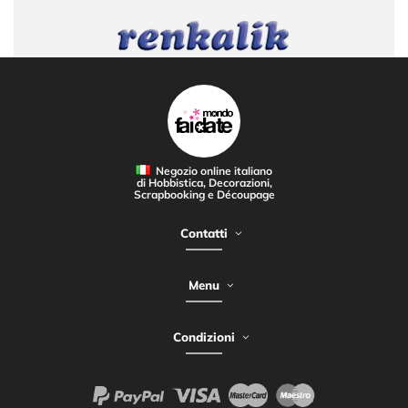
Negozio online italiano
di Hobbistica, Decorazioni,
CORSI DI DECORAZIONE
Scrapbooking e Découpage
Contatti
Menu
Condizioni