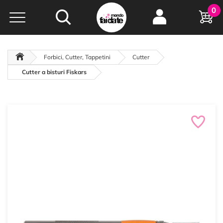
Hobby e
0
creatività...
a portata di click!
Negozio italiano
da
oltre 15 anni online
Forbici, Cutter, Tappetini
Cutter
Cutter a bisturi Fiskars