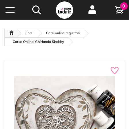
Hobby e
0
creatività...
a portata di click!
Negozio italiano
da
oltre 15 anni online
Corsi
Corsi online registrati
Corso Online: Ghirlanda Shabby