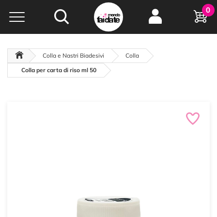
Hobby e
0
creatività...
a portata di click!
Negozio italiano
da
oltre 15 anni online
Colla e Nastri Biadesivi
Colla
Colla per carta di riso ml 50