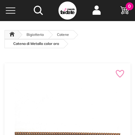
Hobby e
0
creatività...
a portata di click!
Negozio italiano
da
oltre 15 anni online
Bigiotteria
Catene
Catena di Metallo color oro