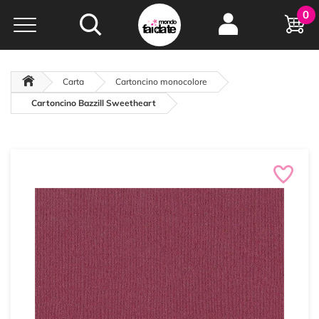
Hobby e
0
creatività...
a portata di click!
Negozio italiano
da
oltre 15 anni online
Carta
Cartoncino monocolore
Cartoncino Bazzill Sweetheart