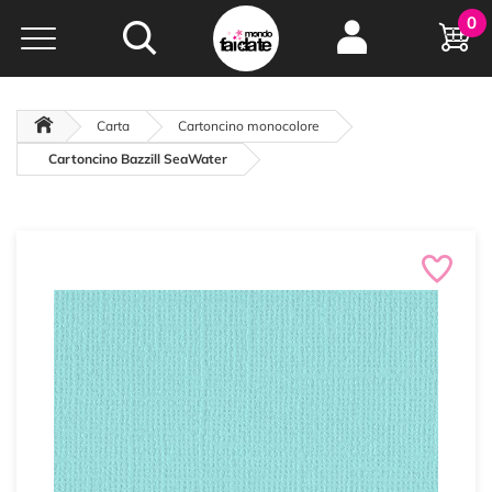
Hobby e
0
creatività...
a portata di click!
Negozio italiano
da
oltre 15 anni online
Carta
Cartoncino monocolore
Cartoncino Bazzill SeaWater