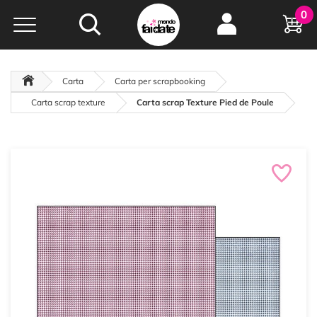
Hobby e
0
creatività...
a portata di click!
Negozio italiano
da
oltre 15 anni online
Carta
Carta per scrapbooking
Carta scrap texture
Carta scrap Texture Pied de Poule