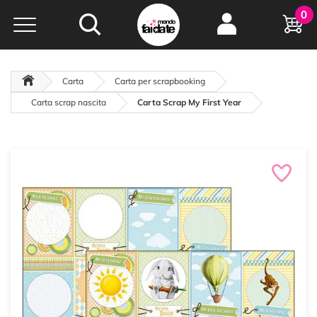
Hobby e
0
creatività...
a portata di click!
Negozio italiano
da
oltre 15 anni online
Carta
Carta per scrapbooking
Carta scrap nascita
Carta Scrap My First Year