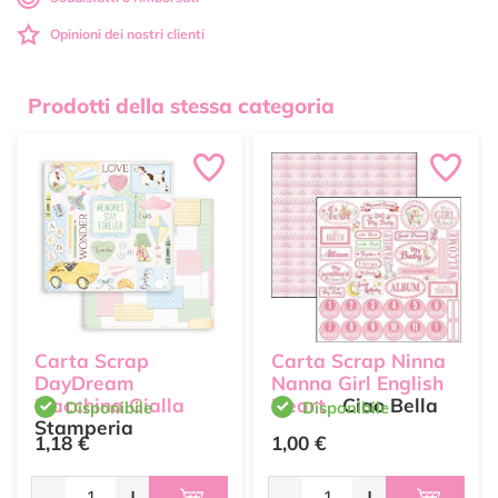
Opinioni dei nostri clienti
Prodotti della stessa categoria
Carta Scrap
Carta Scrap Ninna
DayDream
Nanna Girl English
Macchina Gialla
Heart
Ciao Bella
Disponibile
Disponibile
Stamperia
1,18 €
1,00 €
-
+
-
+