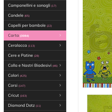
Campanellini e sonagli
(17)
Candele
(65)
Capelli per bambole
(22)
Carta
(3084)
Ceralacca
(113)
Cere e Patine
(28)
Colla e Nastri Biadesivi
(46)
Colori
(425)
Corsi
(147)
Cricut
(163)
Diamond Dotz
(11)