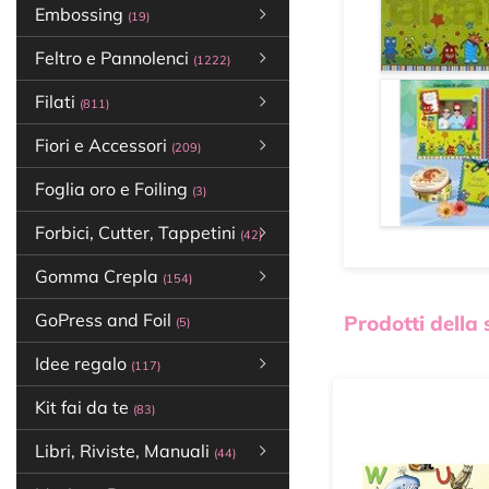
Embossing
(19)
Feltro e Pannolenci
(1222)
Filati
(811)
Fiori e Accessori
(209)
Foglia oro e Foiling
(3)
Forbici, Cutter, Tappetini
(42)
Gomma Crepla
(154)
GoPress and Foil
Prodotti della
(5)
Idee regalo
(117)
Kit fai da te
(83)
Libri, Riviste, Manuali
(44)