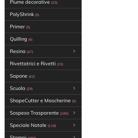
Piume decorative
(10)
PolyShrink
(5)
Primer
(5)
Quilling
(4)
Resina
(47)
Rivettatrici e Rivetti
(15)
Sapone
(42)
Scuola
(29)
ShapeCutter e Mascherine
(5)
Sospeso Trasparente
(180)
Speciale Natale
(119)
Stampi