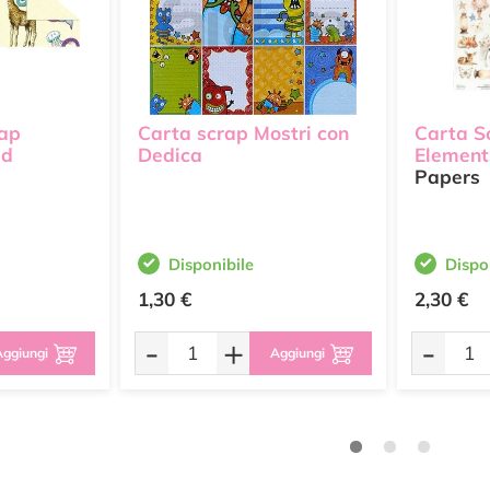
rap
Carta scrap Mostri con
Carta S
ld
Dedica
Element
Papers
Disponibile
Dispo
1,30 €
2,30 €
-
+
-
ggiungi
Aggiungi