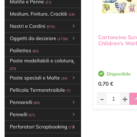
Matite e Penne
(21)
Medium, Finiture, Cracklè
(19)
Nastri e Cordini
(670)
Cartoncino Sc
Oggetti da decorare
(1736)
Children's Wor
Paillettes
(60)
Paste modellabili e colatura
(33)
Disponibile
Paste speciali e Malte
(34)
0,70 €
Pellicola Termoretraibile
(7)
-
+
A
Pennarelli
(80)
Pennelli
(57)
Perforatori Scrapbooking
(73)