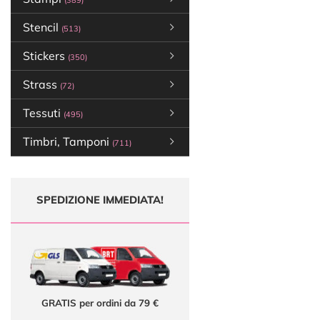
(389)
Stencil
(513)
Stickers
(350)
Strass
(72)
Tessuti
(495)
Timbri, Tamponi
(711)
SPEDIZIONE IMMEDIATA!
GRATIS per ordini da 79 €