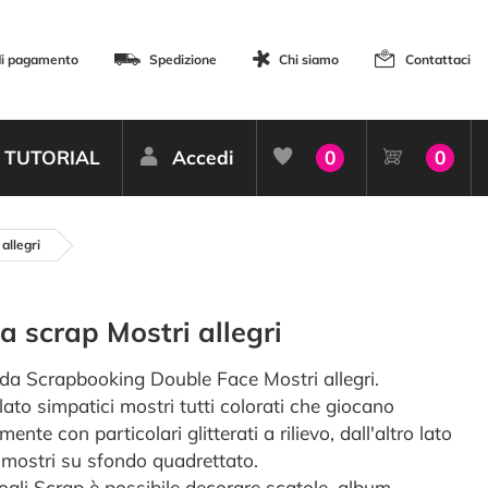
di pagamento
Spedizione
Chi siamo
Contattaci
TUTORIAL
Accedi
0
0
allegri
a scrap Mostri allegri
 da Scrapbooking Double Face Mostri allegri.
lato simpatici mostri tutti colorati che giocano
mente con particolari glitterati a rilievo, dall'altro lato
i mostri su sfondo quadrettato.
fogli Scrap è possibile decorare scatole, album,