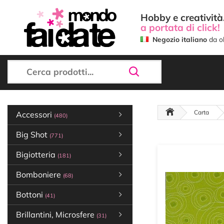
Hobby e creatività.
a portata di click!
Negozio italiano
da ol
Carta
Accessori
(480)
Big Shot
(771)
Bigiotteria
(181)
Bomboniere
(68)
Bottoni
(41)
Brillantini, Microsfere
(31)