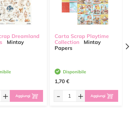
crap Dreamland
Carta Scrap Playtime
C
s
Mintay
Collection
Mintay
E
Papers
P
nibile
Disponibile
1,70 €
2
+
-
+
Aggiungi
Aggiungi