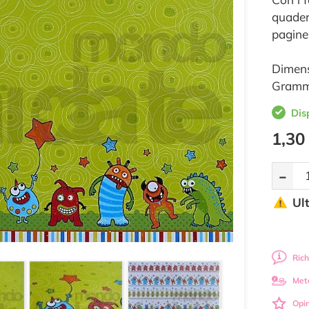
quadern
pagine
Dimens
Gramm
Dis
1,30
-
Ul
Rich
Met
Opin